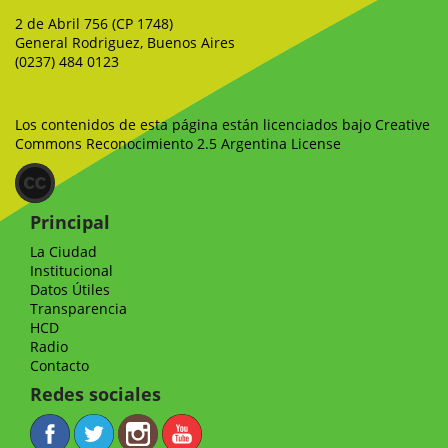
2 de Abril 756 (CP 1748)
General Rodriguez, Buenos Aires
(0237) 484 0123
Los contenidos de esta página están licenciados bajo Creative
Commons Reconocimiento 2.5 Argentina License
Principal
La Ciudad
Institucional
Datos Útiles
Transparencia
HCD
Radio
Contacto
Redes sociales