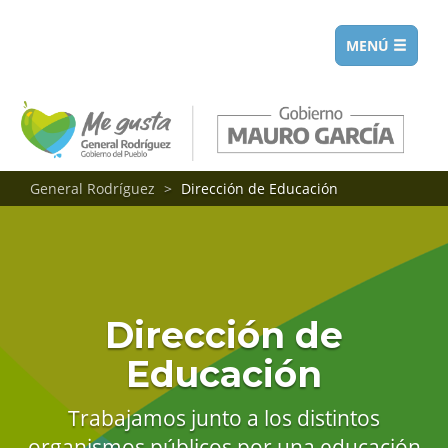
Toggle
MENÚ
navigation
General Rodríguez
Dirección de Educación
Dirección de
Educación
Trabajamos junto a los distintos
organismos públicos por una educación